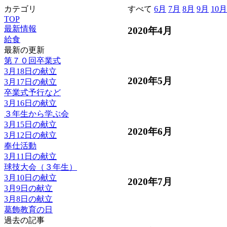
カテゴリ
すべて
6月
7月
8月
9月
10月
TOP
最新情報
2020年4月
給食
最新の更新
第７０回卒業式
3月18日の献立
2020年5月
3月17日の献立
卒業式予行など
3月16日の献立
３年生から学ぶ会
3月15日の献立
2020年6月
3月12日の献立
奉仕活動
3月11日の献立
球技大会（３年生）
3月10日の献立
2020年7月
3月9日の献立
3月8日の献立
葛飾教育の日
過去の記事