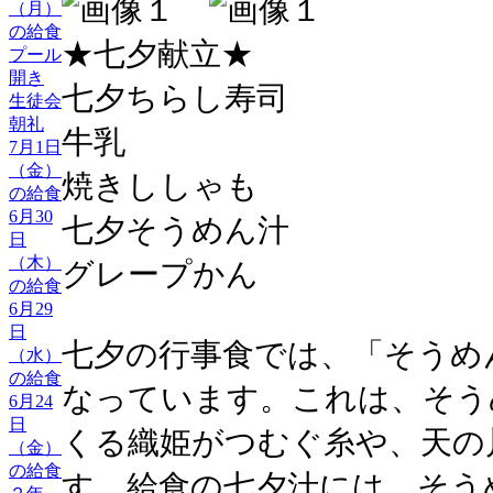
（月）
の給食
★七夕献立★
プール
開き
七夕ちらし寿司
生徒会
朝礼
牛乳
7月1日
（金）
焼きししゃも
の給食
6月30
七夕そうめん汁
日
（木）
グレープかん
の給食
6月29
日
七夕の行事食では、「そうめ
（水）
の給食
なっています。これは、そう
6月24
日
くる織姫がつむぐ糸や、天の
（金）
の給食
す。給食の七夕汁には、そう