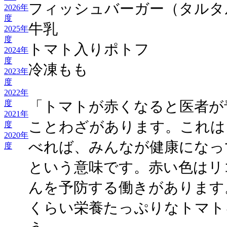
フィッシュバーガー（タルタ
2026年
度
牛乳
2025年
度
トマト入りポトフ
2024年
度
冷凍もも
2023年
度
2022年
「トマトが赤くなると医者が
度
2021年
ことわざがあります。これは
度
2020年
べれば、みんなが健康になっ
度
という意味です。赤い色はリ
んを予防する働きがあります
くらい栄養たっぷりなトマト