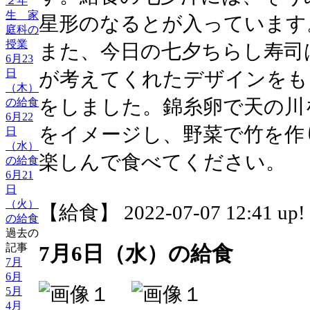
２年
生 家
星形のなるとが入っています
庭科の
授業
また、今日の七夕ちらし寿司
6月23
日
が考えてくれたデザインをも
（木）
をしました。錦糸卵で天の川
の給食
6月22
をイメージし、野菜で竹を作
日
（水）
楽しんで食べてください。
の給食
6月21
日
（火）
【給食】 2022-07-07 12:41 up!
の給食
過去の
記事
7月6日（水）の給食
7月
6月
5月
4月