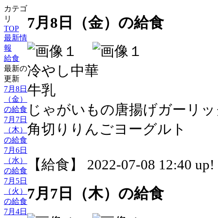
カテゴ
7月8日（金）の給食
リ
TOP
最新情
報
給食
冷やし中華
最新の
更新
牛乳
7月8日
（金）
じゃがいもの唐揚げガーリッ
の給食
7月7日
角切りりんごヨーグルト
（木）
の給食
7月6日
（水）
【給食】 2022-07-08 12:40 up!
の給食
7月5日
7月7日（木）の給食
（火）
の給食
7月4日