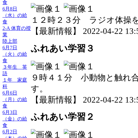
食
6月8日
（水）の給
１２時２３分 ラジオ体操
食
2-A 体育の授
【最新情報】 2022-04-22 13:5
業
陸上部
ふれあい学習３
6月7日
（火）の給
食
３年生 英
語
９時４１分 小動物と触れ
１年 家庭
科
す。
6月6日
【最新情報】 2022-04-22 13:5
（月）の給
食
6月3日
ふれあい学習２
（金）の給
食
6月2日