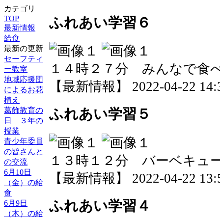
カテゴリ
TOP
ふれあい学習６
最新情報
給食
最新の更新
セーフティ
１４時２７分 みんなで食
ー教室
地域応援団
【最新情報】 2022-04-22 14:3
によるお花
植え
葛飾教育の
ふれあい学習５
日 ３年の
授業
青少年委員
の皆さんと
１３時１２分 バーベキュ
の交流
6月10日
【最新情報】 2022-04-22 13:5
（金）の給
食
ふれあい学習４
6月9日
（木）の給