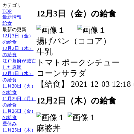
カテゴリ
TOP
12月3日（金）の給食
最新情報
給食
最新の更新
12月3日（金）
揚げパン（ココア）
の給食
12月2日（木）
牛乳
の給食
トマトポークシチュー
江戸幕府が滅亡
した原因
コーンサラダ
12月1日（水）
の給食
【給食】 2021-12-03 12:18 
11月30日（火）
の給食
11月29日（月）
12月2日（木）の給食
の給食
11月26日（金）
の給食
昼休み
麻婆丼
11月25日（木）