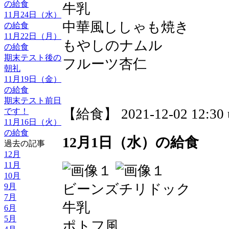
の給食
牛乳
11月24日（水）
中華風ししゃも焼き
の給食
11月22日（月）
もやしのナムル
の給食
期末テスト後の
フルーツ杏仁
朝礼
11月19日（金）
の給食
期末テスト前日
【給食】 2021-12-02 12:30 
です！
11月16日（火）
の給食
12月1日（水）の給食
過去の記事
12月
11月
10月
ビーンズチリドック
9月
7月
牛乳
6月
5月
ポトフ風