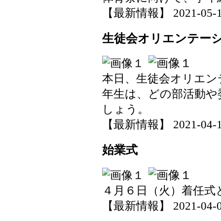
【最新情報】 2021-05-19 
生徒会オリエンテー
本日、生徒会オリエン
年生は、どの部活動や
しょう。
【最新情報】 2021-04-10 
始業式
４月６日（火）着任式
【最新情報】 2021-04-07 