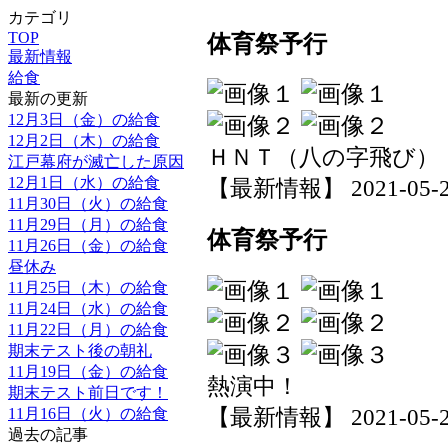
カテゴリ
TOP
体育祭予行
最新情報
給食
最新の更新
12月3日（金）の給食
12月2日（木）の給食
ＨＮＴ（八の字飛び）
江戸幕府が滅亡した原因
12月1日（水）の給食
【最新情報】 2021-05-26 
11月30日（火）の給食
11月29日（月）の給食
体育祭予行
11月26日（金）の給食
昼休み
11月25日（木）の給食
11月24日（水）の給食
11月22日（月）の給食
期末テスト後の朝礼
11月19日（金）の給食
熱演中！
期末テスト前日です！
【最新情報】 2021-05-26 
11月16日（火）の給食
過去の記事