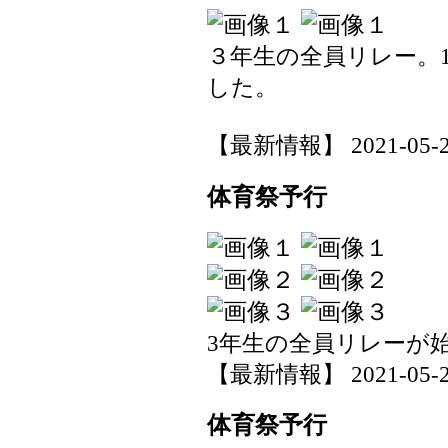
３年生の全員リレー。1
した。
【最新情報】 2021-05-26 
体育祭予行
3年生の全員リレーが
【最新情報】 2021-05-26 
体育祭予行