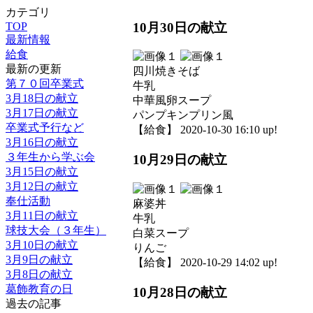
カテゴリ
10月30日の献立
TOP
最新情報
給食
最新の更新
四川焼きそば
第７０回卒業式
牛乳
3月18日の献立
中華風卵スープ
3月17日の献立
パンプキンプリン風
卒業式予行など
【給食】 2020-10-30 16:10 up!
3月16日の献立
３年生から学ぶ会
10月29日の献立
3月15日の献立
3月12日の献立
奉仕活動
麻婆丼
3月11日の献立
牛乳
球技大会（３年生）
白菜スープ
3月10日の献立
りんご
3月9日の献立
【給食】 2020-10-29 14:02 up!
3月8日の献立
葛飾教育の日
10月28日の献立
過去の記事