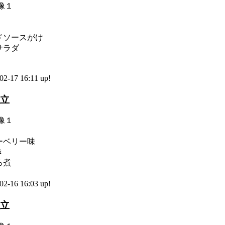
ドソースがけ
サラダ
-17 16:11 up!
献立
ーベリー味
き
ろ煮
-16 16:03 up!
献立