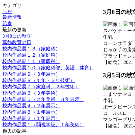
カテゴリ
3月8日の献
TOP
最新情報
給食
最新の更新
スパゲティー
3月8日の献立
牛乳
葛飾教育の日
コーンサラダ
校内作品展１３（家庭科）
じゃが芋の唐
校内作品展１２（家庭科）
ブラッドオレ
校内作品展１１（家庭科）
【給食】 2021-03
校内作品展１０（家庭科部、英語、体育）
校内作品展９（３年展示）
3月5日の献
校内作品展８（１年・３年技術）
校内作品展７（家庭科、２年技術）
校内作品展６（３年美術）
こまツナマヨ
校内作品展５（２年美術、３年展示）
牛乳
校内作品展４（２年展示）
ポークビーン
校内作品展３（１年展示）
コールスロー
校内作品展２（１年展示）
マンゴープリ
校内作品展１（弱視学級、１年美術）
【給食】 2021-03
過去の記事