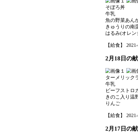
そぼろ丼
牛乳
魚の野菜あん
きゅうりの南
はるみ(オレン
【給食】 2021-02
2月18日の
ターメリック
牛乳
ビーフストロ
きのこ入り温
りんご
【給食】 2021-02
2月17日の