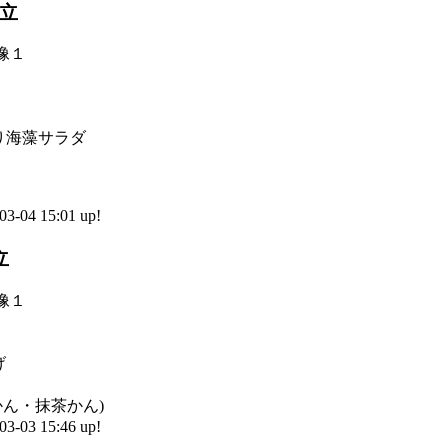
献立
り海藻サラダ
-04 15:01 up!
立
げ
かん・抹茶かん)
-03 15:46 up!