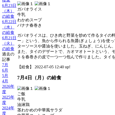
授業
6月23日
ガパオライス
（木）
牛乳
の給食
わかめスープ
6月22日
バナナ春巻き
（水）
の給食
ガパオライスは、ひき肉と野菜を炒めて作るタイの
6月21日
ー」という、魚から作られる魚醤(ぎょしょう)を使
（火）
ターソースや醤油を使いました。玉ねぎ、にんじん
の給食
また、タイのデザートで、カオマオトートという、
過去の
トを春巻きの皮で一つ一つ包んで作りました。タイ
記事
7月
【給食】 2022-07-05 12:40 up!
6月
5月
7月4日（月）の給食
4月
2026年
度
ご飯
2025年
牛乳
度
油淋鶏
2024年
茎わかめの中華風サラダ
度