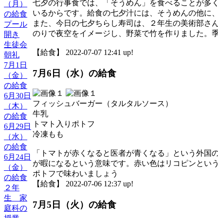
七夕の行事食では、「そうめん」を食べることが多
（月）
いるからです。給食の七夕汁には、そうめんの他に
の給食
また、今日の七夕ちらし寿司は、２年生の美術部さ
プール
のりで夜空をイメージし、野菜で竹を作りました。
開き
生徒会
【給食】 2022-07-07 12:41 up!
朝礼
7月1日
7月6日（水）の給食
（金）
の給食
6月30日
フィッシュバーガー（タルタルソース）
（木）
牛乳
の給食
トマト入りポトフ
6月29日
冷凍もも
（水）
の給食
「トマトが赤くなると医者が青くなる」という外国
6月24日
が暇になるという意味です。赤い色はリコピンとい
（金）
ポトフで味わいましょう
の給食
【給食】 2022-07-06 12:37 up!
２年
生 家
7月5日（火）の給食
庭科の