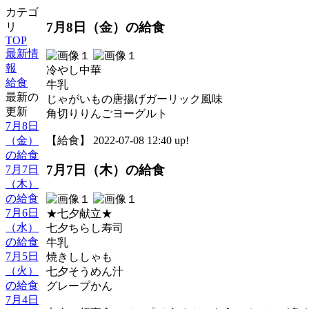
カテゴ
7月8日（金）の給食
リ
TOP
最新情
報
冷やし中華
給食
牛乳
最新の
じゃがいもの唐揚げガーリック風味
更新
角切りりんごヨーグルト
7月8日
（金）
【給食】 2022-07-08 12:40 up!
の給食
7月7日（木）の給食
7月7日
（木）
の給食
7月6日
★七夕献立★
（水）
七夕ちらし寿司
の給食
牛乳
7月5日
焼きししゃも
（火）
七夕そうめん汁
の給食
グレープかん
7月4日