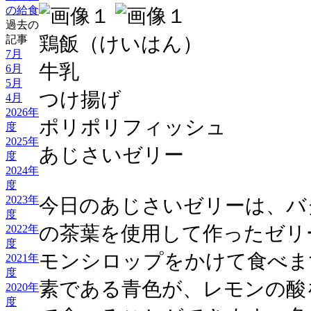
の給食
過去の
鶏飯（けいはん）
記事
7月
牛乳
6月
5月
つけ揚げ
4月
2026年
ポリポリフィッシュ
度
2025年
あじさいゼリー
度
2024年
度
2023年
今日のあじさいゼリーは、バ
度
の茶葉を使用して作ったゼリ
2022年
度
モンシロップをかけて食べま
2021年
度
素である青色が、レモンの酸
2020年
度