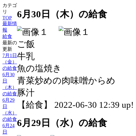
カテゴ
6月30日（木）の給食
リ
TOP
最新情
報
給食
ご飯
最新の
更新
牛乳
7月1日
（金）
魚の塩焼き
の給食
6月30
青菜炒めの肉味噌からめ
日
（木）
豚汁
の給食
6月29
【給食】 2022-06-30 12:39 up!
日
（水）
の給食
6月29日（水）の給食
6月24
日