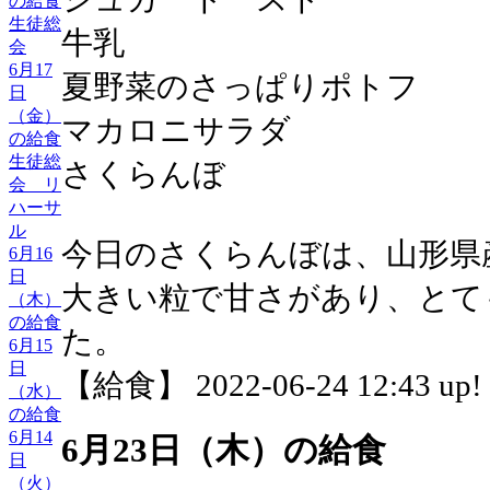
の給食
生徒総
牛乳
会
6月17
夏野菜のさっぱりポトフ
日
（金）
マカロニサラダ
の給食
生徒総
さくらんぼ
会 リ
ハーサ
ル
今日のさくらんぼは、山形県
6月16
日
大きい粒で甘さがあり、とて
（木）
の給食
た。
6月15
日
【給食】 2022-06-24 12:43 up!
（水）
の給食
6月14
6月23日（木）の給食
日
（火）