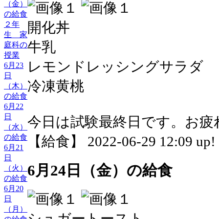
（金）
の給食
開化丼
２年
生 家
牛乳
庭科の
授業
レモンドレッシングサラダ
6月23
日
冷凍黄桃
（木）
の給食
6月22
日
今日は試験最終日です。お疲
（水）
の給食
【給食】 2022-06-29 12:09 up!
6月21
日
6月24日（金）の給食
（火）
の給食
6月20
日
（月）
シュガートースト