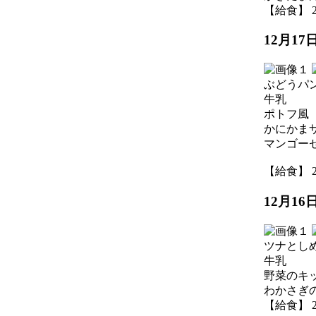
【給食】 202
12月1
ぶどうパ
牛乳
ポトフ風
かにかま
マンゴー
【給食】 202
12月1
ツナとし
牛乳
野菜のキ
わかさぎ
【給食】 202