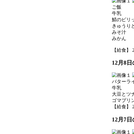
ご飯
牛乳
鯖のピリ
きゅうり
みそ汁
みかん
【給食】 202
12月8
バターラ
牛乳
大豆とツ
ゴマプリ
【給食】 202
12月7