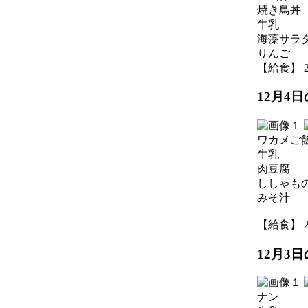
焼き鳥丼
牛乳
海藻サラ
りんご
【給食】 202
12月4
ワカメご
牛乳
肉豆腐
ししゃも
みそ汁
【給食】 202
12月3
ナン