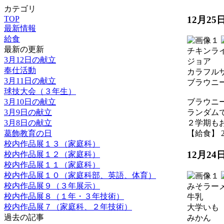
カテゴリ
12月2
TOP
最新情報
給食
最新の更新
チキンラ
3月12日の献立
ジョア
奉仕活動
カラフル
3月11日の献立
ブラウニ
球技大会（３年生）
3月10日の献立
ブラウニ
3月9日の献立
ランダム
3月8日の献立
２学期も
葛飾教育の日
【給食】 202
校内作品展１３（家庭科）
12月2
校内作品展１２（家庭科）
校内作品展１１（家庭科）
校内作品展１０（家庭科部、英語、体育）
校内作品展９（３年展示）
みそラー
校内作品展８（１年・３年技術）
牛乳
校内作品展７（家庭科、２年技術）
大学いも
過去の記事
みかん