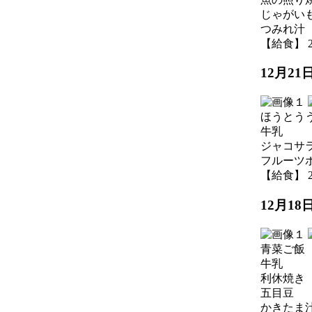
じゃがい
つみれ汁
【給食】 202
12月2
ほうとう
牛乳
ジャコサ
フルーツ
【給食】 202
12月1
青菜ご飯
牛乳
利休焼き
五目豆
かきたま