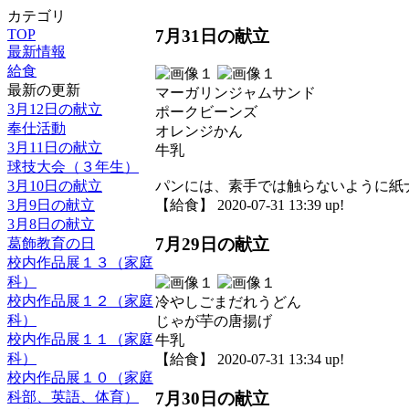
カテゴリ
7月31日の献立
TOP
最新情報
給食
最新の更新
マーガリンジャムサンド
3月12日の献立
ポークビーンズ
奉仕活動
オレンジかん
3月11日の献立
牛乳
球技大会（３年生）
3月10日の献立
パンには、素手では触らないように紙
3月9日の献立
【給食】 2020-07-31 13:39 up!
3月8日の献立
7月29日の献立
葛飾教育の日
校内作品展１３（家庭
科）
校内作品展１２（家庭
冷やしごまだれうどん
科）
じゃが芋の唐揚げ
校内作品展１１（家庭
牛乳
科）
【給食】 2020-07-31 13:34 up!
校内作品展１０（家庭
7月30日の献立
科部、英語、体育）