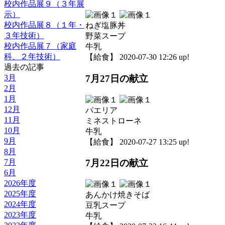
校内作品展９（３年展
示）
校内作品展８（１年・
ねぎ塩豚丼
３年技術）
野菜スープ
校内作品展７（家庭
牛乳
科、２年技術）
【給食】 2020-07-30 12:26 up!
過去の記事
3月
7月27日の献立
2月
1月
12月
パエリア
11月
ミネストローネ
10月
牛乳
9月
【給食】 2020-07-27 13:25 up!
8月
7月
7月22日の献立
6月
2026年度
2025年度
あんかけ焼きそば
2024年度
豆乳スープ
2023年度
牛乳