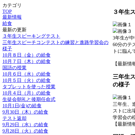
カテゴリ
３年生
TOP
最新情報
給食
最新の更新
３年生スピーキングテスト
3年生が
三年生スピーチコンテストの練習と進路学習会の
60分の
様子
トに臨ん
10月８日（金）の給食
10月７日（木）の給食
【最新情報】 2
国語の授業
10月６日（水）の給食
三年生
10月５日（火）の給食
の様子
タブレットを使った授業
10月４日（月）の給食
生徒会朝礼と後期任命式
三年生、
10月1日(金)の給食
ストに出
9月30日（木）の給食
学習会の
テスト返却
【最新情報】 2
9月29日（水）の給食
9月28日（火）の給食