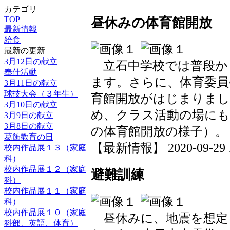
カテゴリ
TOP
昼休みの体育館開放
最新情報
給食
最新の更新
3月12日の献立
立石中学校では普段か
奉仕活動
ます。さらに、体育委員
3月11日の献立
球技大会（３年生）
育館開放がはじまりまし
3月10日の献立
め、クラス活動の場にも
3月9日の献立
3月8日の献立
の体育館開放の様子）。
葛飾教育の日
【最新情報】 2020-09-29 15
校内作品展１３（家庭
科）
校内作品展１２（家庭
避難訓練
科）
校内作品展１１（家庭
科）
校内作品展１０（家庭
昼休みに、地震を想定
科部、英語、体育）