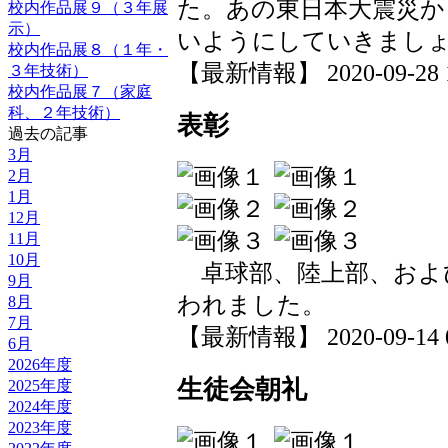
た。あの東日本大震災か
校内作品展９（３年展
示）
いようにしていきまし
校内作品展８（１年・
【最新情報】 2020-09-28 14
３年技術）
校内作品展７（家庭
科、２年技術）
表彰
過去の記事
3月
2月
1月
12月
11月
10月
卓球部、陸上部、およ
9月
われました。
8月
7月
【最新情報】 2020-09-14 09
6月
2026年度
生徒会朝礼
2025年度
2024年度
2023年度