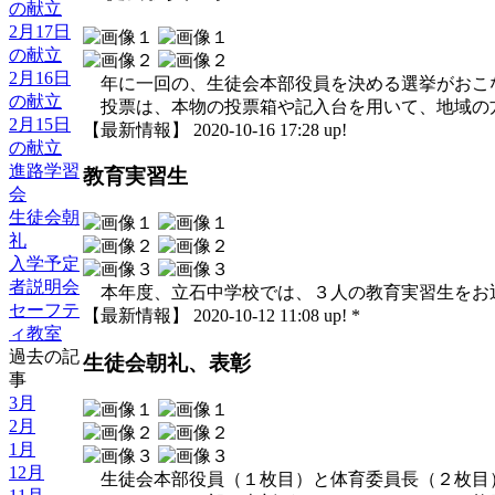
の献立
2月17日
の献立
2月16日
年に一回の、生徒会本部役員を決める選挙がおこ
の献立
投票は、本物の投票箱や記入台を用いて、地域の
2月15日
【最新情報】 2020-10-16 17:28 up!
の献立
進路学習
教育実習生
会
生徒会朝
礼
入学予定
者説明会
本年度、立石中学校では、３人の教育実習生をお
セーフテ
【最新情報】 2020-10-12 11:08 up! *
ィ教室
過去の記
生徒会朝礼、表彰
事
3月
2月
1月
12月
生徒会本部役員（１枚目）と体育委員長（２枚目