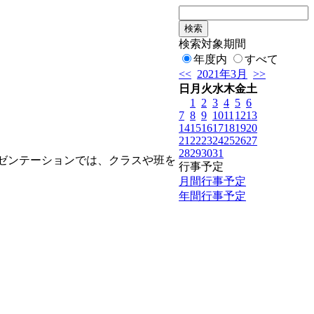
検索対象期間
年度内
すべて
<<
2021年3月
>>
日
月
火
水
木
金
土
1
2
3
4
5
6
7
8
9
10
11
12
13
14
15
16
17
18
19
20
21
22
23
24
25
26
27
28
29
30
31
ゼンテーションでは、クラスや班を
行事予定
月間行事予定
年間行事予定