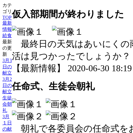
カテ
仮入部期間が終わりました
ゴリ
TOP
最新
情報
給食
最終日の天気はあいにくの
最新
の更
活は見つかったでしょうか？
新
3月3
【最新情報】 2020-06-30 18:19 
日の
献立
3月2
任命式、生徒会朝礼
日の
献立
生徒
会朝
礼
3月
１日
朝礼で各委員会の任命式を
の献