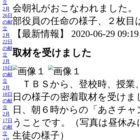
立
会朝礼がおこなわれました。
2月
26日
部役員の任命の様子、２枚目
の献
立
【最新情報】 2020-06-29 09:19 
2月
22日
の献
取材を受けました
立
2月
19日
の献
立
ＴＢＳから、登校時、授業
2月
18日
日の様子の密着取材を受けま
の献
日、朝６時からの「あさチャ
立
2月
うことです。（写真は昼休み
17日
の献
生徒の様子）
立