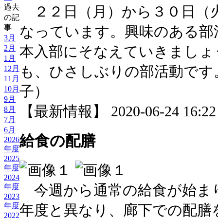
過去
２２日（月）から３０日（
の記
事
なっています。興味のある部
3月
本入部にそなえていきましょ
2月
1月
も、ひさしぶりの部活動です
12月
11月
子）
10月
9月
【最新情報】 2020-06-24 16:22 
8月
7月
6月
給食の配膳
2026
年度
2025
年度
2024
今週から通常の給食が始ま
年度
2023
年度
年度と異なり、廊下での配膳
2022