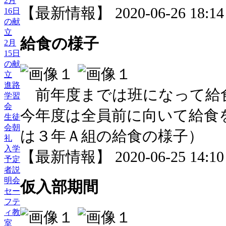
2月
【最新情報】 2020-06-26 18:14 
16日
の献
立
給食の様子
2月
15日
の献
立
進路
前年度までは班になって給
学習
会
今年度は全員前に向いて給食
生徒
会朝
は３年Ａ組の給食の様子）
礼
入学
【最新情報】 2020-06-25 14:10 
予定
者説
明会
仮入部期間
セー
フテ
ィ教
室