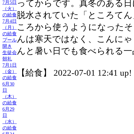
ってからです。真冬のある日
7月5日
（火）
脱水されていた「ところてん
の給食
7月4日
ころから使うようになったそ
（月）
の給食
んは寒天ではなく、こんにゃ
プール
開き
んと暑い日でも食べられる一
生徒会
朝礼
7月1日
【給食】 2022-07-01 12:41 up!
（金）
の給食
6月30
日
（木）
の給食
6月29
日
（水）
の給食