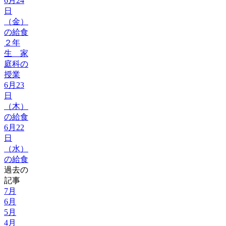
6月24
日
（金）
の給食
２年
生 家
庭科の
授業
6月23
日
（木）
の給食
6月22
日
（水）
の給食
過去の
記事
7月
6月
5月
4月