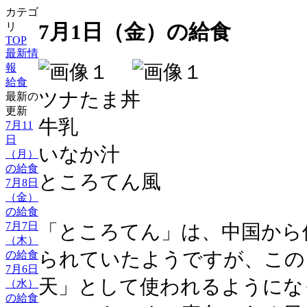
カテゴ
7月1日（金）の給食
リ
TOP
最新情
報
給食
ツナたま丼
最新の
更新
牛乳
7月11
日
いなか汁
（月）
の給食
ところてん風
7月8日
（金）
の給食
7月7日
「ところてん」は、中国から
（木）
られていたようですが、この
の給食
7月6日
天」として使われるようにな
（水）
の給食