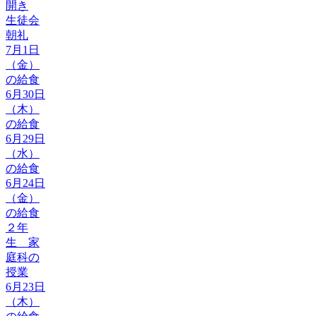
開き
生徒会
朝礼
7月1日
（金）
の給食
6月30日
（木）
の給食
6月29日
（水）
の給食
6月24日
（金）
の給食
２年
生 家
庭科の
授業
6月23日
（木）