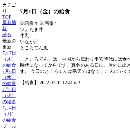
カテゴ
7月1日（金）の給食
リ
TOP
最新情
報
ツナたま丼
給食
牛乳
最新の
いなか汁
更新
ところてん風
7月7日
（木）
「ところてん」は、中国から伝わり平安時代には食
の給食
時代になってからです。真冬のある日に、屋外に出
7月6日
す。 今日のところてんは寒天ではなく、こんにゃく
（水）
【給食】 2022-07-01 12:41 up!
の給食
7月5日
（火）
の給食
7月4日
（月）
の給食
プール