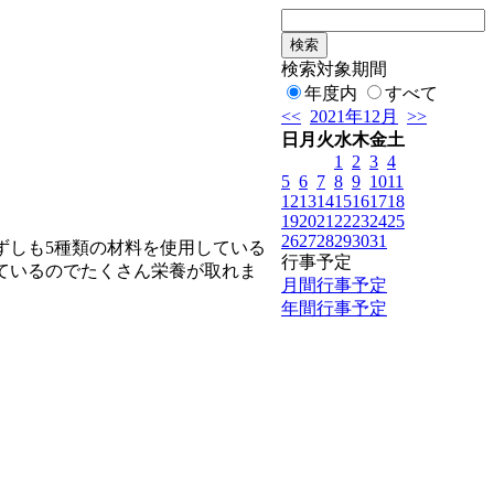
検索対象期間
年度内
すべて
<<
2021年12月
>>
日
月
火
水
木
金
土
1
2
3
4
5
6
7
8
9
10
11
12
13
14
15
16
17
18
19
20
21
22
23
24
25
26
27
28
29
30
31
ずしも5種類の材料を使用している
行事予定
ているのでたくさん栄養が取れま
月間行事予定
年間行事予定