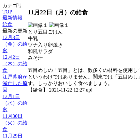
カテゴリ
11月22日（月）の給食
TOP
最新情報
給食
最新の更新
とり五目ごはん
12月3日
牛乳
（金）の給
ツナ入り卵焼き
食
和風サラダ
12月2日
みそ汁
（木）の給
食
五目めしの「五目」とは、数多くの材料を使用し
江戸幕府が
というわけではありません。関東では「五目めし
滅亡した原
す。しっかりおいしく食べましょう。
因
【給食】 2021-11-22 12:27 up!
12月1日
（水）の給
食
11月30日
（火）の給
食
11月29日