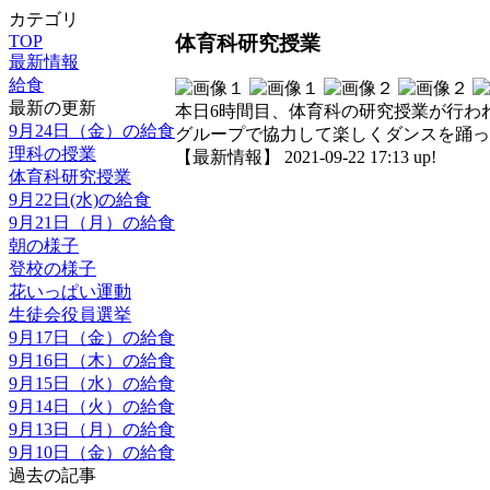
カテゴリ
体育科研究授業
TOP
最新情報
給食
最新の更新
本日6時間目、体育科の研究授業が行わ
9月24日（金）の給食
グループで協力して楽しくダンスを踊っ
理科の授業
【最新情報】 2021-09-22 17:13 up!
体育科研究授業
9月22日(水)の給食
9月21日（月）の給食
朝の様子
登校の様子
花いっぱい運動
生徒会役員選挙
9月17日（金）の給食
9月16日（木）の給食
9月15日（水）の給食
9月14日（火）の給食
9月13日（月）の給食
9月10日（金）の給食
過去の記事