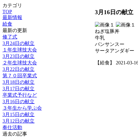
カテゴリ
3月16日の献立
TOP
最新情報
給食
最新の更新
ねぎ塩豚丼
修了式
牛乳
3月24日の献立
バンサンスー
１年生球技大会
サータアンダギー
3月23日の献立
２年生球技大会
【給食】 2021-03-16 
3月22日の献立
第７０回卒業式
3月18日の献立
3月17日の献立
卒業式予行など
3月16日の献立
３年生から学ぶ会
3月15日の献立
3月12日の献立
奉仕活動
過去の記事