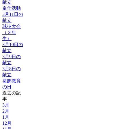
献立
奉仕活動
3月11日の
献立
球技大会
（３年
生）
3月10日の
献立
3月9日の
献立
3月8日の
献立
葛飾教育
の日
過去の記
事
3月
2月
1月
12月