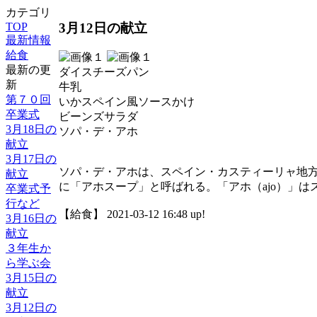
カテゴリ
3月12日の献立
TOP
最新情報
給食
最新の更
ダイスチーズパン
新
牛乳
第７０回
いかスペイン風ソースかけ
卒業式
ビーンズサラダ
3月18日の
ソパ・デ・アホ
献立
3月17日の
ソパ・デ・アホは、スペイン・カスティーリャ地
献立
に「アホスープ」と呼ばれる。「アホ（ajo）」
卒業式予
行など
【給食】 2021-03-12 16:48 up!
3月16日の
献立
３年生か
ら学ぶ会
3月15日の
献立
3月12日の