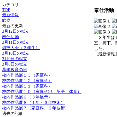
カテゴリ
奉仕活動
TOP
最新情報
給食
最新の更新
3月12日の献立
奉仕活動
３年生は５
3月11日の献立
室、廊下、
球技大会（３年生）
した。
3月10日の献立
【最新情報】 20
3月9日の献立
3月8日の献立
葛飾教育の日
校内作品展１３（家庭科）
校内作品展１２（家庭科）
校内作品展１１（家庭科）
校内作品展１０（家庭科部、英語、体育）
校内作品展９（３年展示）
校内作品展８（１年・３年技術）
校内作品展７（家庭科、２年技術）
過去の記事