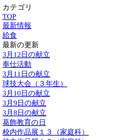
カテゴリ
TOP
最新情報
給食
最新の更新
3月12日の献立
奉仕活動
3月11日の献立
球技大会（３年生）
3月10日の献立
3月9日の献立
3月8日の献立
葛飾教育の日
校内作品展１３（家庭科）