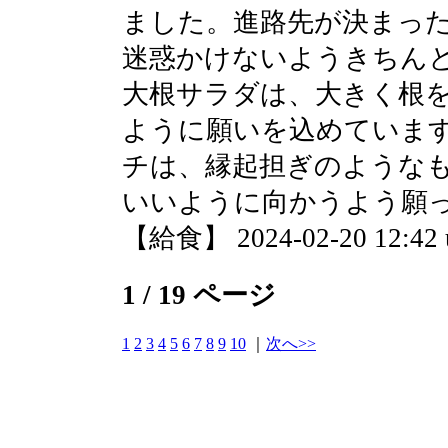
ました。進路先が決まっ
迷惑かけないようきちん
大根サラダは、大きく根
ように願いを込めていま
チは、縁起担ぎのような
いいように向かうよう願
【給食】 2024-02-20 12:42 
1 / 19 ページ
1
2
3
4
5
6
7
8
9
10
｜
次へ>>