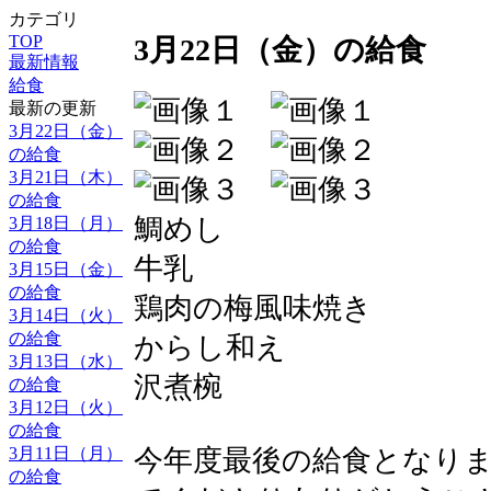
カテゴリ
TOP
3月22日（金）の給食
最新情報
給食
最新の更新
3月22日（金）
の給食
3月21日（木）
の給食
鯛めし
3月18日（月）
の給食
牛乳
3月15日（金）
の給食
鶏肉の梅風味焼き
3月14日（火）
の給食
からし和え
3月13日（水）
沢煮椀
の給食
3月12日（火）
の給食
3月11日（月）
今年度最後の給食となり
の給食