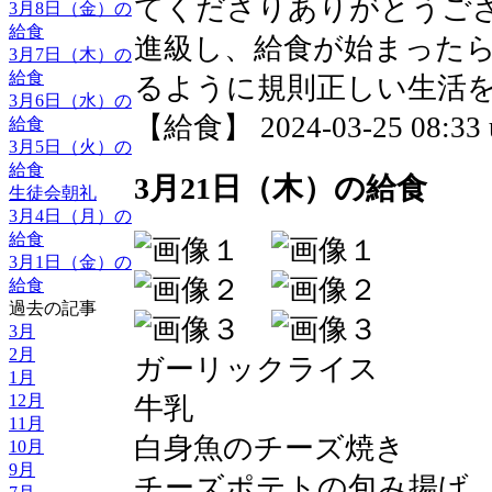
てくださりありがとうご
3月8日（金）の
給食
進級し、給食が始まった
3月7日（木）の
給食
るように規則正しい生活
3月6日（水）の
【給食】 2024-03-25 08:33 
給食
3月5日（火）の
給食
3月21日（木）の給食
生徒会朝礼
3月4日（月）の
給食
3月1日（金）の
給食
過去の記事
3月
2月
ガーリックライス
1月
12月
牛乳
11月
白身魚のチーズ焼き
10月
9月
チーズポテトの包み揚げ