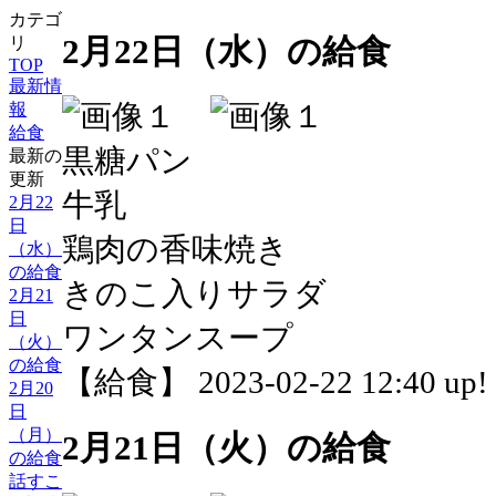
カテゴ
2月22日（水）の給食
リ
TOP
最新情
報
給食
黒糖パン
最新の
更新
牛乳
2月22
日
鶏肉の香味焼き
（水）
の給食
きのこ入りサラダ
2月21
日
ワンタンスープ
（火）
の給食
【給食】 2023-02-22 12:40 up!
2月20
日
（月）
2月21日（火）の給食
の給食
話すこ