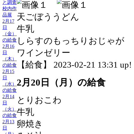
と調査
校内作
天ごぼううどん
品展
2月17
牛乳
日
（金）
しらすのもっちりおじゃが
の給食
2月16
ワインゼリー
日
（木）
【給食】 2023-02-21 13:31 up!
の給食
2月15
日
2月20日（月）の給食
（水）
の給食
2月14
とりおこわ
日
（火）
牛乳
の給食
2月13
卵焼き
日