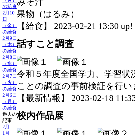
みそ汁
（月）
の給食
果物（はるみ）
2月10
日
【給食】 2023-02-21 13:30 up!
（金）
の給食
2月9日
話すこと調査
（木）
の給食
2月8日
（水）
の給食
令和５年度全国学力、学習状
2月7日
（火）
ことの調査の事前検証を行い
の給食
2月6日
【最新情報】 2023-02-18 11:33
（月）
の給食
校内作品展
過去の
記事
2月
1月