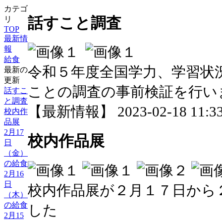
カテゴ
話すこと調査
リ
TOP
最新情
報
給食
令和５年度全国学力、学習状
最新の
更新
ことの調査の事前検証を行い
話すこ
と調査
【最新情報】 2023-02-18 11:33
校内作
品展
2月17
校内作品展
日
（金）
の給食
2月16
日
校内作品展が２月１７日から
（木）
の給食
した
2月15