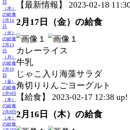
日
【最新情報】 2023-02-18 11:30
（水）
の給食
2月17日（金）の給食
2月14
日
（火）
の給食
2月13
カレーライス
日
（月）
牛乳
の給食
2月10
じゃこ入り海藻サラダ
日
（金）
角切りりんごヨーグルト
の給食
2月9日
【給食】 2023-02-17 12:38 up!
（木）
の給食
2月8日
2月16日（木）の給食
（水）
の給食