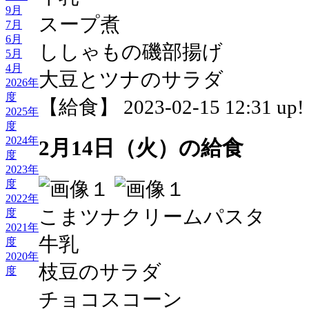
9月
スープ煮
7月
6月
ししゃもの磯部揚げ
5月
4月
大豆とツナのサラダ
2026年
度
【給食】 2023-02-15 12:31 up!
2025年
度
2024年
2月14日（火）の給食
度
2023年
度
2022年
こまツナクリームパスタ
度
2021年
牛乳
度
2020年
枝豆のサラダ
度
チョコスコーン