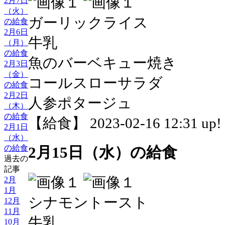
2月7日
（火）
ガーリックライス
の給食
2月6日
牛乳
（月）
の給食
魚のバーベキュー焼き
2月3日
（金）
コールスローサラダ
の給食
2月2日
人参ポタージュ
（木）
の給食
【給食】 2023-02-16 12:31 up!
2月1日
（水）
の給食
2月15日（水）の給食
過去の
記事
2月
1月
シナモントースト
12月
11月
牛乳
10月