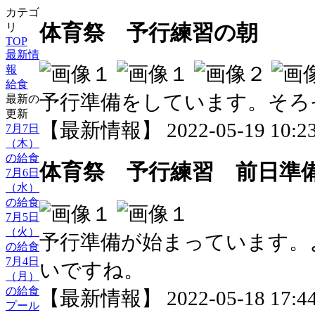
カテゴ
体育祭 予行練習の朝
リ
TOP
最新情
報
給食
予行準備をしています。そろ
最新の
更新
【最新情報】 2022-05-19 10:23
7月7日
（木）
の給食
体育祭 予行練習 前日準
7月6日
（水）
の給食
7月5日
（火）
予行準備が始まっています。
の給食
7月4日
いですね。
（月）
の給食
【最新情報】 2022-05-18 17:44
プール