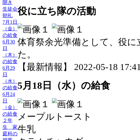
開き
役に立ち隊の活動
生徒会
朝礼
7月1日
（金）
の給食
体育祭余光準備として、役に
6月30
日
た。
（木）
の給食
【最新情報】 2022-05-18 17:41
6月29
日
（水）
5月18日（水）の給食
の給食
6月24
日
（金）
の給食
メープルトースト
２年
牛乳
生 家
庭科の