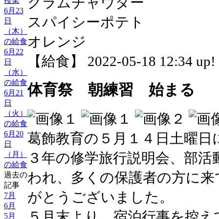
クラムチャウダー
授業
6月23
スパイシーポテト
日
（木）
オレンジ
の給食
6月22
【給食】 2022-05-18 12:34 up!
日
（水）
の給食
体育祭 朝練習 始まる
6月21
日
（火）
の給食
6月20
葛飾教育の５月１４日土曜日
日
（月）
３年の修学旅行説明会、部活動
の給食
われ、多くの保護者の方に来
過去の
記事
がとうございました。
7月
6月
５月末より、宿泊行事を控え
5月