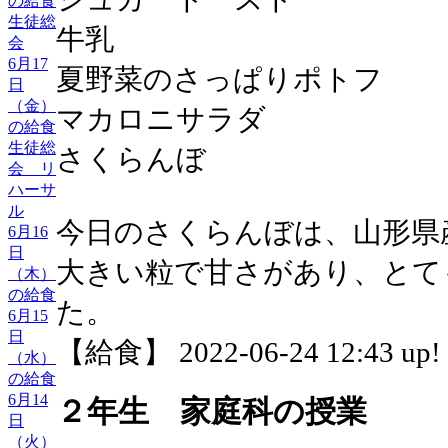
の給食
生徒総
牛乳
会
6月17
夏野菜のさっぱりポトフ
日
（金）
マカロニサラダ
の給食
生徒総
さくらんぼ
会 リ
ハーサ
ル
今日のさくらんぼは、山形県
6月16
日
大きい粒で甘さがあり、とて
（木）
の給食
た。
6月15
日
【給食】 2022-06-24 12:43 up!
（水）
の給食
6月14
２年生 家庭科の授業
日
（火）