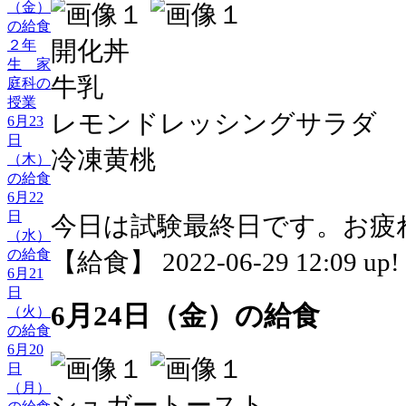
（金）
の給食
開化丼
２年
生 家
牛乳
庭科の
授業
レモンドレッシングサラダ
6月23
日
冷凍黄桃
（木）
の給食
6月22
日
今日は試験最終日です。お疲
（水）
の給食
【給食】 2022-06-29 12:09 up!
6月21
日
6月24日（金）の給食
（火）
の給食
6月20
日
（月）
シュガートースト