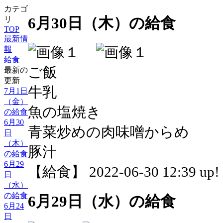
カテゴ
6月30日（木）の給食
リ
TOP
最新情
報
給食
ご飯
最新の
更新
牛乳
7月1日
（金）
魚の塩焼き
の給食
6月30
青菜炒めの肉味噌からめ
日
（木）
豚汁
の給食
6月29
【給食】 2022-06-30 12:39 up!
日
（水）
の給食
6月29日（水）の給食
6月24
日