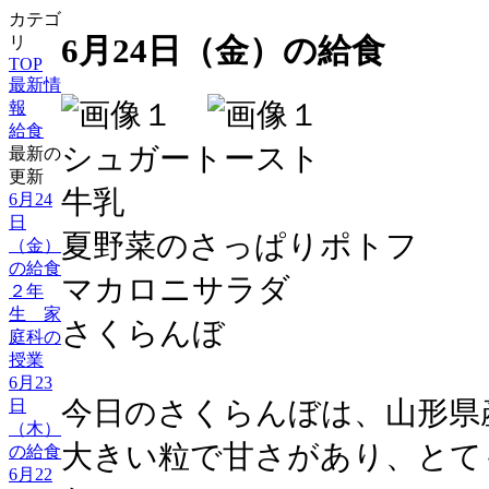
カテゴ
6月24日（金）の給食
リ
TOP
最新情
報
給食
シュガートースト
最新の
更新
牛乳
6月24
日
夏野菜のさっぱりポトフ
（金）
の給食
マカロニサラダ
２年
生 家
さくらんぼ
庭科の
授業
6月23
今日のさくらんぼは、山形県
日
（木）
大きい粒で甘さがあり、とて
の給食
6月22