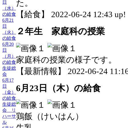
た。
日
（水）
【給食】 2022-06-24 12:43 up!
の給食
6月21
日
２年生 家庭科の授業
（火）
の給食
6月20
日
（月）
家庭科の授業の様子です。
の給食
生徒総
【最新情報】 2022-06-24 11:16
会
6月17
6月23日（木）の給食
日
（金）
の給食
生徒総
会 リ
鶏飯（けいはん）
ハーサ
ル
牛乳