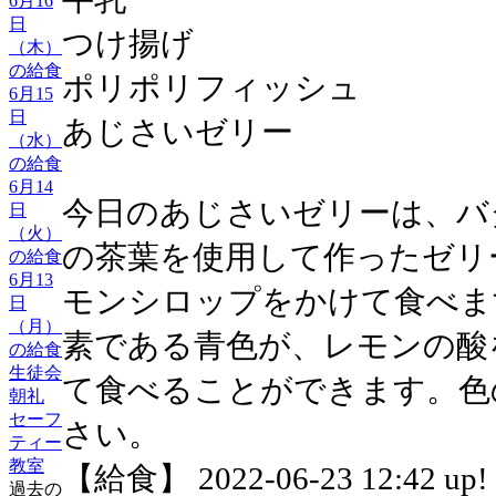
6月16
日
つけ揚げ
（木）
の給食
ポリポリフィッシュ
6月15
日
あじさいゼリー
（水）
の給食
6月14
今日のあじさいゼリーは、バ
日
（火）
の茶葉を使用して作ったゼリ
の給食
6月13
モンシロップをかけて食べま
日
（月）
素である青色が、レモンの酸
の給食
生徒会
て食べることができます。色
朝礼
セーフ
さい。
ティー
教室
【給食】 2022-06-23 12:42 up!
過去の