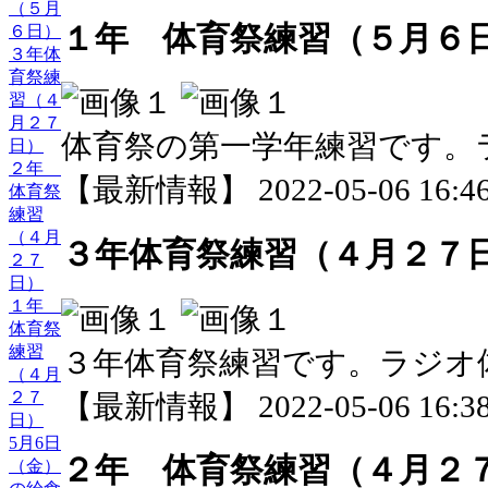
（５月
１年 体育祭練習（５月６
６日）
３年体
育祭練
習（４
月２７
体育祭の第一学年練習です。
日）
２年
【最新情報】 2022-05-06 16:46
体育祭
練習
（４月
３年体育祭練習（４月２７
２７
日）
１年
体育祭
練習
３年体育祭練習です。ラジオ
（４月
２７
【最新情報】 2022-05-06 16:38
日）
5月6日
２年 体育祭練習（４月２
（金）