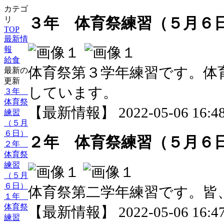
カテゴ
３年 体育祭練習（５月６
リ
TOP
最新情
報
給食
体育祭第３学年練習です。体
最新の
更新
しています。
３年
体育祭
【最新情報】 2022-05-06 16:48
練習
（５月
６日）
２年 体育祭練習（５月６
２年
体育祭
練習
（５月
６日）
体育祭第二学年練習です。皆
１年
体育祭
【最新情報】 2022-05-06 16:47
練習