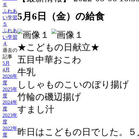
６
ふれあ
5月6日（金）の給食
い学習
５
ふれあ
い学習
４
★こどもの日献立★
過去の
記事
五目中華おこわ
5月
4月
牛乳
2026年
ししゃものこいのぼり揚げ
度
2025年
竹輪の磯辺揚げ
度
2024年
すまし汁
度
2023年
度
2022年
昨日はこどもの日でした。５
度