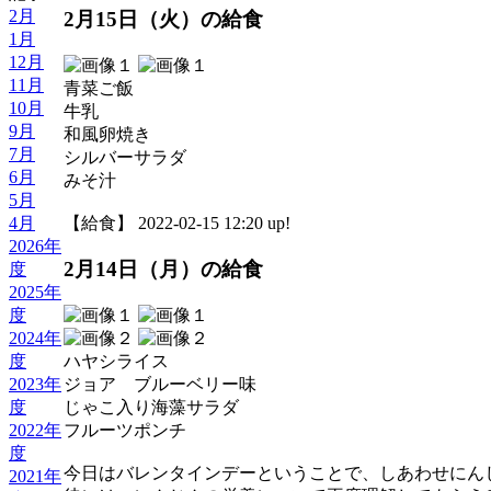
2月
2月15日（火）の給食
1月
12月
11月
青菜ご飯
10月
牛乳
9月
和風卵焼き
7月
シルバーサラダ
6月
みそ汁
5月
【給食】 2022-02-15 12:20 up!
4月
2026年
2月14日（月）の給食
度
2025年
度
2024年
度
ハヤシライス
2023年
ジョア ブルーベリー味
度
じゃこ入り海藻サラダ
2022年
フルーツポンチ
度
今日はバレンタインデーということで、しあわせにん
2021年