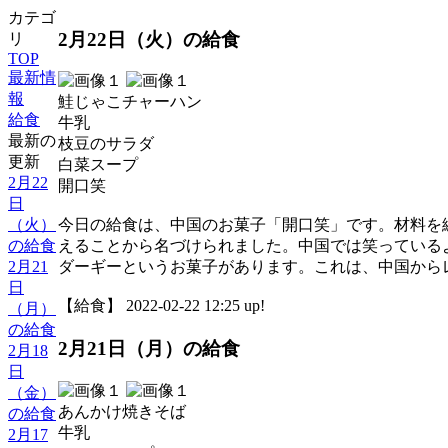
カテゴ
2月22日（火）の給食
リ
TOP
最新情
報
鮭じゃこチャーハン
給食
牛乳
最新の
枝豆のサラダ
更新
白菜スープ
2月22
開口笑
日
（火）
今日の給食は、中国のお菓子「開口笑」です。材料を
の給食
えることから名づけられました。中国では笑っている
2月21
ダーギーというお菓子があります。これは、中国から
日
【給食】 2022-02-22 12:25 up!
（月）
の給食
2月21日（月）の給食
2月18
日
（金）
あんかけ焼きそば
の給食
牛乳
2月17