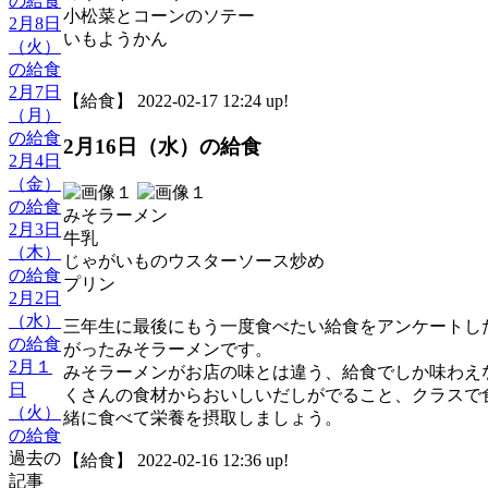
の給食
小松菜とコーンのソテー
2月8日
いもようかん
（火）
の給食
2月7日
【給食】 2022-02-17 12:24 up!
（月）
の給食
2月16日（水）の給食
2月4日
（金）
の給食
みそラーメン
2月3日
牛乳
（木）
じゃがいものウスターソース炒め
の給食
プリン
2月2日
（水）
三年生に最後にもう一度食べたい給食をアンケートし
の給食
がったみそラーメンです。
2月１
みそラーメンがお店の味とは違う、給食でしか味わえ
日
くさんの食材からおいしいだしがでること、クラスで
（火）
緒に食べて栄養を摂取しましょう。
の給食
過去の
【給食】 2022-02-16 12:36 up!
記事