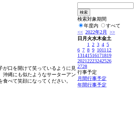
検索対象期間
年度内
すべて
<<
2022年2月
>>
日
月
火
水
木
金
土
1
2
3
4
5
6
7
8
9
10
11
12
13
14
15
16
17
18
19
20
21
22
23
24
25
26
27
28
子が口を開けて笑っているように見
行事予定
、沖縄にも似たようなサーターアン
月間行事予定
を食べて笑顔になってください。
年間行事予定