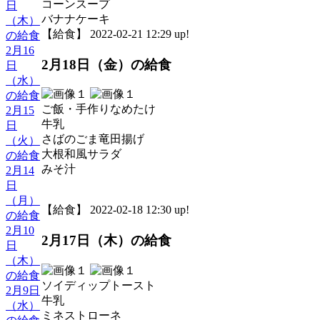
コーンスープ
日
バナナケーキ
（木）
【給食】 2022-02-21 12:29 up!
の給食
2月16
2月18日（金）の給食
日
（水）
の給食
ご飯・手作りなめたけ
2月15
牛乳
日
さばのごま竜田揚げ
（火）
大根和風サラダ
の給食
みそ汁
2月14
日
（月）
【給食】 2022-02-18 12:30 up!
の給食
2月10
2月17日（木）の給食
日
（木）
の給食
ソイディップトースト
2月9日
牛乳
（水）
ミネストローネ