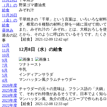
11月29日
野菜ゴマ醬油煮
（月）の
みぞれ汁
給食
11月26日
千草焼きの「千草」という言葉は、いろいろな材料
（金）の
ぎ、椎茸の６種類の材料と卵を一緒に混ぜて焼いて
給食
また、みぞれ汁の「みぞれ」とは、大根おろしを使
昼休み
とから、そのように呼ばれているそうです。たくさ
過去の記
【給食】 2021-12-09 12:42 up!
事
12月
12月8日（水）の給食
11月
10月
9月
ツナトースト
7月
牛乳
6月
インディアンサラダ
5月
マンハッタン風クラムチャウダー
4月
2026年度
チャウダーの元々の意味は、フランス語の「大鍋」
2025年度
て、それぞれ特徴があるそうです。日本でよく知ら
2024年度
マンハッタン風、魚介の澄んだスープで作られる
2023年度
【給食】 2021-12-08 12:33 up!
2022年度