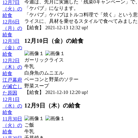
今週は、先月に実施した「残菜0キャンペーン」で
12月7日
「ケバブ」になります。
（火）の
「ケバブ」ケバブはトルコ料理で「焼く」という意
給食
ライスに、具材を乗せるスタイルで食べてみました
12月6日
【給食】 2021-12-13 12:32 up!
（月）の
給食
12月10日（金）の給食
12月3日
（金）の
給食
ガーリックライス
12月2日
牛乳
（木）の
白身魚のムニエル
給食
ベーコンと野菜のソテー
江戸幕府
野菜スープ
が滅亡し
【給食】 2021-12-10 12:20 up!
た原因
12月1日
12月9日（木）の給食
（水）の
給食
11月30日
ご飯
（火）の
牛乳
給食
千草焼き