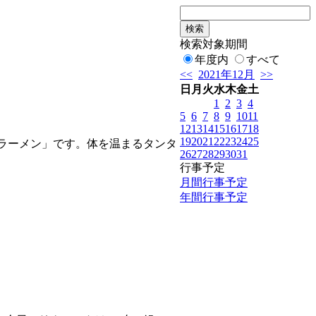
検索対象期間
年度内
すべて
<<
2021年12月
>>
日
月
火
水
木
金
土
1
2
3
4
5
6
7
8
9
10
11
12
13
14
15
16
17
18
19
20
21
22
23
24
25
ラーメン」です。体を温まるタンタ
26
27
28
29
30
31
行事予定
月間行事予定
年間行事予定