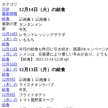
カテゴリ
12月14日（火）の給食
TOP
最新情報
給食
最新の更
タンタンメン
新
牛乳
12月14日
レモンドレッシングサラダ
（火）の
いももち
給食
12月13日
今日の給食も昨日に引き続き、残菜0キャンペーン
（月）の
ンメンは、豆板醤により優しい辛みがあり、とても
給食
【給食】 2021-12-14 12:38 up!
12月10日
12月13日（月）の給食
（金）の
給食
12月9日
（木）の
ライスチキンケバブ
給食
牛乳
12月8日
フライドポテト
（水）の
トマト風野菜スープ
給食