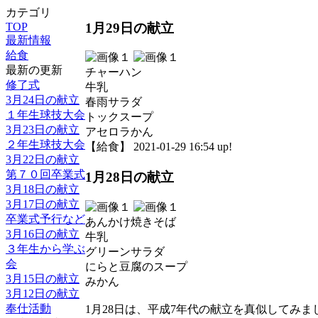
カテゴリ
1月29日の献立
TOP
最新情報
給食
最新の更新
チャーハン
修了式
牛乳
3月24日の献立
春雨サラダ
１年生球技大会
トックスープ
3月23日の献立
アセロラかん
２年生球技大会
【給食】 2021-01-29 16:54 up!
3月22日の献立
第７０回卒業式
1月28日の献立
3月18日の献立
3月17日の献立
卒業式予行など
あんかけ焼きそば
3月16日の献立
牛乳
３年生から学ぶ
グリーンサラダ
会
にらと豆腐のスープ
3月15日の献立
みかん
3月12日の献立
奉仕活動
1月28日は、平成7年代の献立を真似してみま