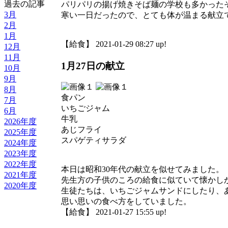
過去の記事
パリパリの揚げ焼きそば麺の学校も多かった
3月
寒い一日だったので、とても体が温まる献立
2月
1月
【給食】 2021-01-29 08:27 up!
12月
11月
1月27日の献立
10月
9月
8月
食パン
7月
いちごジャム
6月
牛乳
2026年度
あじフライ
2025年度
スパゲティサラダ
2024年度
2023年度
2022年度
本日は昭和30年代の献立を似せてみました。
2021年度
先生方の子供のころの給食に似ていて懐かし
2020年度
生徒たちは、いちごジャムサンドにしたり、
思い思いの食べ方をしていました。
【給食】 2021-01-27 15:55 up!