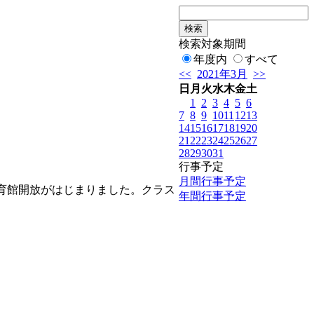
検索対象期間
年度内
すべて
<<
2021年3月
>>
日
月
火
水
木
金
土
1
2
3
4
5
6
7
8
9
10
11
12
13
14
15
16
17
18
19
20
21
22
23
24
25
26
27
28
29
30
31
行事予定
月間行事予定
育館開放がはじまりました。クラス
年間行事予定