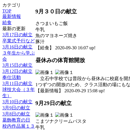
カテゴリ
9月３０日の献立
TOP
最新情報
給食
さつまいもご飯
最新の更新
牛乳
3月17日の献立
魚のマヨネーズ焼き
卒業式予行など
豚汁
3月16日の献立
【給食】 2020-09-30 16:07 up!
３年生から学ぶ
会
昼休みの体育館開放
3月15日の献立
3月12日の献立
奉仕活動
立石中学校では普段から昼休みに校庭を開放
3月11日の献立
1つずつの開放のため、クラス活動の場にも
球技大会（３年
【最新情報】 2020-09-29 15:08 up!
生）
3月10日の献立
9月29日の献立
3月9日の献立
3月8日の献立
葛飾教育の日
こまツナクリームパスタ
校内作品展１３
牛乳