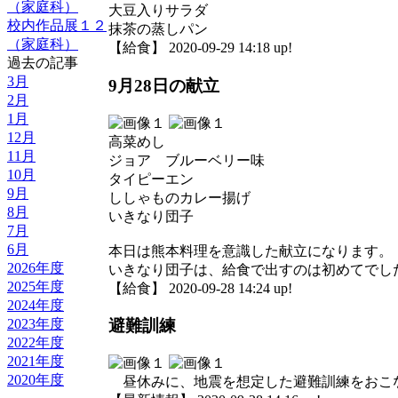
（家庭科）
大豆入りサラダ
校内作品展１２
抹茶の蒸しパン
（家庭科）
【給食】 2020-09-29 14:18 up!
過去の記事
3月
9月28日の献立
2月
1月
12月
高菜めし
11月
ジョア ブルーベリー味
10月
タイピーエン
9月
ししゃものカレー揚げ
8月
いきなり団子
7月
6月
本日は熊本料理を意識した献立になります。
2026年度
いきなり団子は、給食で出すのは初めてでし
2025年度
【給食】 2020-09-28 14:24 up!
2024年度
2023年度
避難訓練
2022年度
2021年度
2020年度
昼休みに、地震を想定した避難訓練をおこな