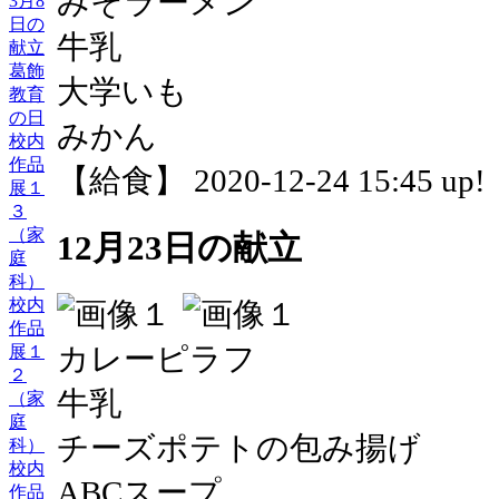
みそラーメン
3月8
日の
牛乳
献立
葛飾
大学いも
教育
の日
みかん
校内
作品
【給食】 2020-12-24 15:45 up!
展１
３
（家
12月23日の献立
庭
科）
校内
作品
カレーピラフ
展１
２
牛乳
（家
庭
チーズポテトの包み揚げ
科）
校内
ABCスープ
作品