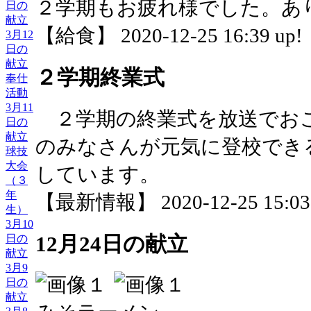
２学期もお疲れ様でした。あ
日の
献立
【給食】 2020-12-25 16:39 up!
3月12
日の
献立
２学期終業式
奉仕
活動
3月11
２学期の終業式を放送でお
日の
献立
のみなさんが元気に登校でき
球技
大会
しています。
（３
年
【最新情報】 2020-12-25 15:03 
生）
3月10
12月24日の献立
日の
献立
3月9
日の
献立