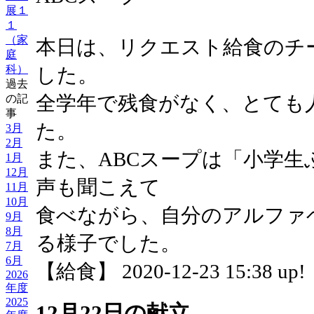
展１
１
（家
本日は、リクエスト給食のチ
庭
科）
した。
過去
全学年で残食がなく、とても
の記
事
た。
3月
2月
また、ABCスープは「小学
1月
12月
声も聞こえて
11月
10月
食べながら、自分のアルファ
9月
8月
る様子でした。
7月
6月
【給食】 2020-12-23 15:38 up!
2026
年度
2025
12月22日の献立