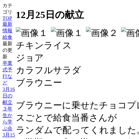
カテ
ゴリ
12月25日の献立
TOP
最新
情報
給食
チキンライス
最新
の更
ジョア
新
卒業
カラフルサラダ
式予
行な
ブラウニー
ど
3月16
日の
献立
ブラウニーに乗せたチョコプ
３年
生か
スごとで給食当番さんが
ら学
ランダムで配ってくれました
ぶ会
3月15