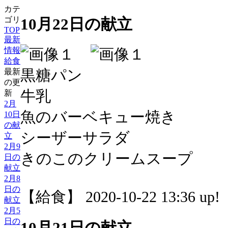
カテ
10月22日の献立
ゴリ
TOP
最新
情報
給食
黒糖パン
最新
の更
牛乳
新
2月
魚のバーベキュー焼き
10日
の献
シーザーサラダ
立
2月9
きのこのクリームスープ
日の
献立
2月8
日の
【給食】 2020-10-22 13:36 up!
献立
2月5
日の
10月21日の献立