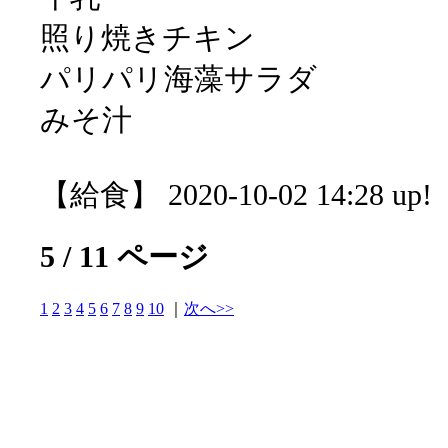
照り焼きチキン
パリパリ海藻サラダ
みそ汁
【給食】 2020-10-02 14:28 up!
5 / 11 ページ
1
2
3
4
5
6
7
8
9
10
｜
次へ>>