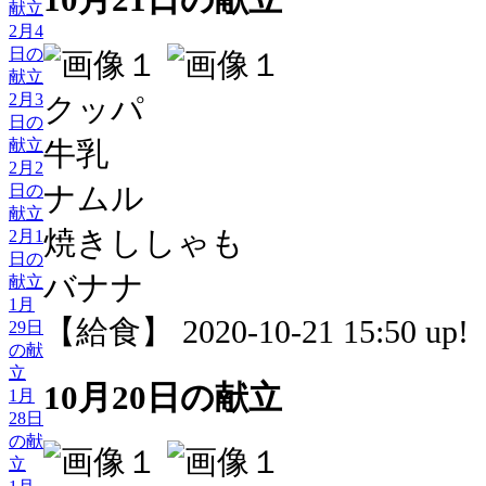
献立
2月4
日の
献立
2月3
クッパ
日の
牛乳
献立
2月2
ナムル
日の
献立
焼きししゃも
2月1
日の
バナナ
献立
1月
【給食】 2020-10-21 15:50 up!
29日
の献
立
10月20日の献立
1月
28日
の献
立