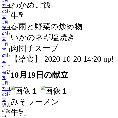
1月
わかめご飯
27日
の献
牛乳
立
1月
春雨と野菜の炒め物
26日
の献
いかのネギ塩焼き
立
1月
肉団子スープ
25日
の献
【給食】 2020-10-20 14:20 up!
立
生徒
会朝
10月19日の献立
礼
1月
22日
の献
みそラーメン
立
過去
牛乳
の記
事