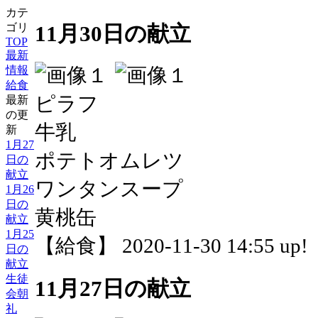
カテ
ゴリ
11月30日の献立
TOP
最新
情報
給食
ピラフ
最新
の更
牛乳
新
1月27
ポテトオムレツ
日の
献立
ワンタンスープ
1月26
日の
黄桃缶
献立
1月25
【給食】 2020-11-30 14:55 up!
日の
献立
生徒
11月27日の献立
会朝
礼