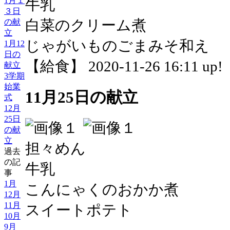
1月１
牛乳
３日
白菜のクリーム煮
の献
立
じゃがいものごまみそ和え
1月12
日の
【給食】 2020-11-26 16:11 up!
献立
3学期
始業
11月25日の献立
式
12月
25日
の献
立
担々めん
過去
の記
牛乳
事
1月
こんにゃくのおかか煮
12月
11月
スイートポテト
10月
9月