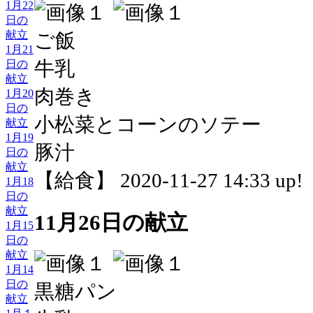
1月22
日の
献立
ご飯
1月21
牛乳
日の
献立
肉巻き
1月20
日の
小松菜とコーンのソテー
献立
1月19
豚汁
日の
献立
【給食】 2020-11-27 14:33 up!
1月18
日の
献立
11月26日の献立
1月15
日の
献立
1月14
日の
黒糖パン
献立