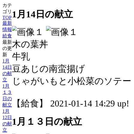
カテ
1月14日の献立
ゴリ
TOP
最新
情報
給食
木の葉丼
最新
の更
牛乳
新
1月
豆あじの南蛮揚げ
14日
の献
じゃがいもと小松菜のソテー
立
1月
１３
日の
【給食】 2021-01-14 14:29 up!
献立
1月
12日
1月１３日の献立
の献
立