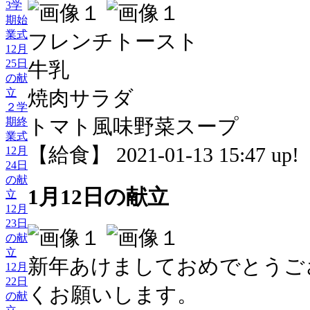
3学
期始
業式
フレンチトースト
12月
25日
牛乳
の献
焼肉サラダ
立
２学
トマト風味野菜スープ
期終
業式
【給食】 2021-01-13 15:47 up!
12月
24日
の献
1月12日の献立
立
12月
23日
の献
立
新年あけましておめでとうご
12月
22日
くお願いします。
の献