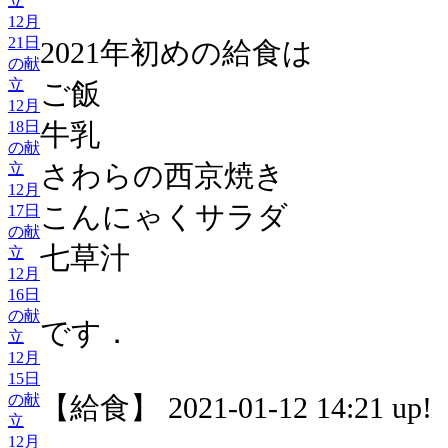
立
12月
21日
2021年初めの給食は
の献
立
ご飯
12月
18日
牛乳
の献
さわらの西京焼き
立
12月
こんにゃくサラダ
17日
の献
七草汁
立
12月
16日
の献
です．
立
12月
15日
の献
【給食】 2021-01-12 14:21 up!
立
12月