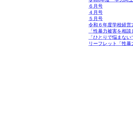
６月号
４月号
５月号
令和６年度学校経営
「性暴力被害を相談
「ひとりで悩まない
リーフレット「性暴