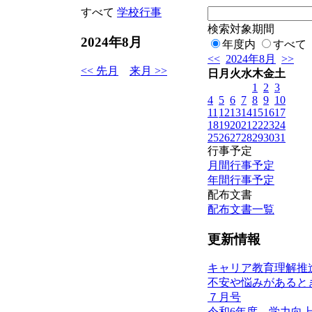
すべて
学校行事
検索対象期間
2024年8月
年度内
すべて
<<
2024年8月
>>
<< 先月
来月 >>
日
月
火
水
木
金
土
1
2
3
4
5
6
7
8
9
10
11
12
13
14
15
16
17
18
19
20
21
22
23
24
25
26
27
28
29
30
31
行事予定
月間行事予定
年間行事予定
配布文書
配布文書一覧
更新情報
キャリア教育理解推
不安や悩みがあると
７月号
令和6年度 学力向