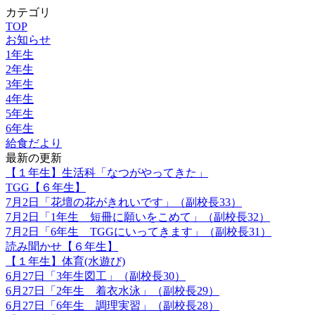
カテゴリ
TOP
お知らせ
1年生
2年生
3年生
4年生
5年生
6年生
給食だより
最新の更新
【１年生】生活科「なつがやってきた」
TGG【６年生】
7月2日「花壇の花がきれいです」（副校長33）
7月2日「1年生 短冊に願いをこめて」（副校長32）
7月2日「6年生 TGGにいってきます」（副校長31）
読み聞かせ【６年生】
【１年生】体育(水遊び)
6月27日「3年生図工」（副校長30）
6月27日「2年生 着衣水泳」（副校長29）
6月27日「6年生 調理実習」（副校長28）