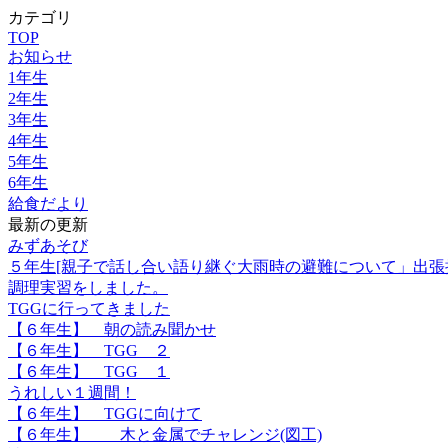
カテゴリ
TOP
お知らせ
1年生
2年生
3年生
4年生
5年生
6年生
給食だより
最新の更新
みずあそび
５年生[親子で話し合い語り継ぐ大雨時の避難について」出張
調理実習をしました。
TGGに行ってきました
【６年生】 朝の読み聞かせ
【６年生】 TGG ２
【６年生】 TGG １
うれしい１週間！
【６年生】 TGGに向けて
【６年生】 木と金属でチャレンジ(図工)