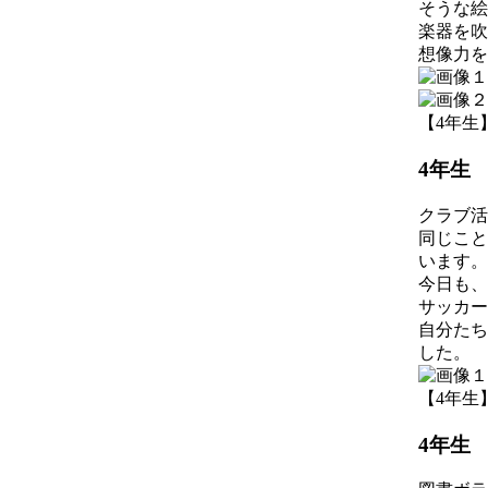
そうな絵
楽器を吹
想像力を
【4年生】 2
4年生
クラブ活
同じこと
います。
今日も、
サッカー
自分たち
した。
【4年生】 2
4年生