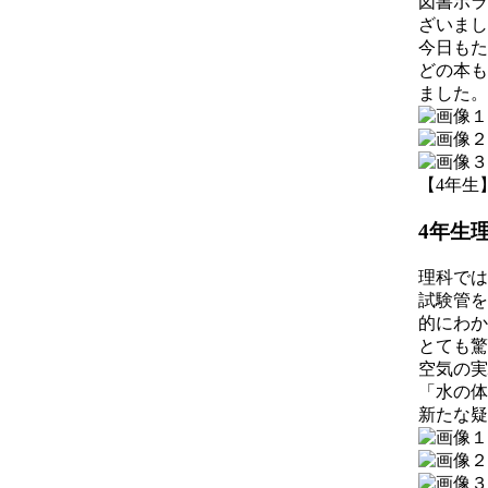
図書ボラ
ざいまし
今日もた
どの本も
ました。
【4年生】 2
4年生
理科では
試験管を
的にわか
とても驚
空気の実
「水の体
新たな疑