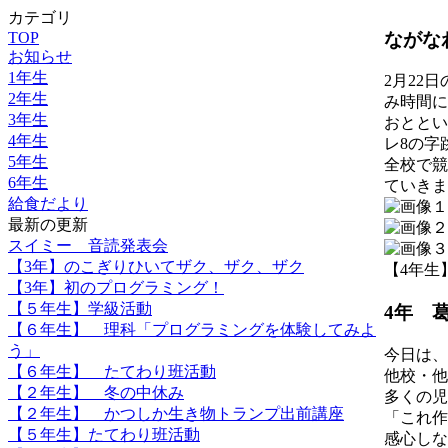
カテゴリ
ながな
TOP
お知らせ
1年生
2月22
2年生
み時間に
3年生
おととい
4年生
レ8の字
5年生
全校で競
6年生
ていきま
給食だより
最新の更新
スイミー 音読発表会
【3年】のこぎりひいてザク、ザク、ザク
【4年生】 2
【3年】初のプログラミング！
【５年生】学級活動
4年 
【６年生】 理科「プログラミングを体験してみよ
う」
今日は、
【６年生】 たてわり班活動
他校・他
【２年生】 冬の中休み
多くの児
【２年生】 かつしか生き物トランプ出前講座
「これ作
【５年生】たてわり班活動
感心しな