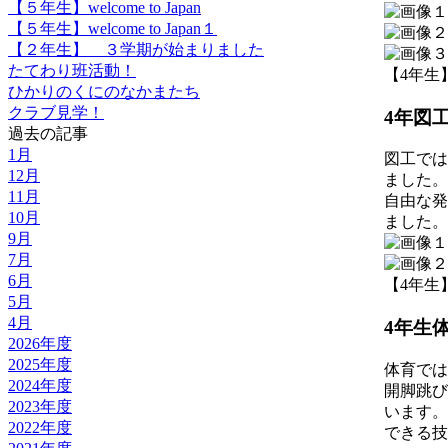
【５年生】welcome to Japan
【５年生】welcome to Japan１
【２年生】 ３学期が始まりました
たてわり班活動！
【4年生】 2
ひかりのくにのなかまたち
クラブ見学！
4年図
過去の記事
1月
図工では
12月
ました。
11月
自由な発
10月
ました。
9月
7月
6月
【4年生】 2
5月
4月
4年生
2026年度
2025年度
体育では
2024年度
開脚跳び
2023年度
います。
2022年度
できる技