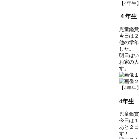
【4年生】 2
４年生
児童鑑賞
今日は２
他の学年
した。
明日はい
お家の人
す。
【4年生】 2
4年生
児童鑑賞
今日は１
あと２日
す！