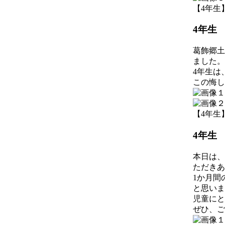
【4年生】 2
4年生
葛飾郷土
ました。
4年生は
この悔し
【4年生】 2
4年生
本日は、
ただきあ
1か月間
と思いま
児童にと
ぜひ、ご