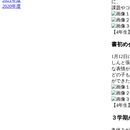
2021年度
に、
2020年度
課題やコ
【4年生】 2
書初め
1月12
しんと張
な表情が
どの子も
ができた
【4年生】 2
３学期
冬休みが