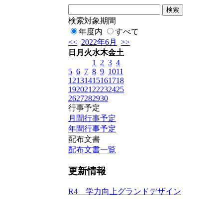
検索対象期間
年度内
すべて
<<
2022年6月
>>
日
月
火
水
木
金
土
1
2
3
4
5
6
7
8
9
10
11
12
13
14
15
16
17
18
19
20
21
22
23
24
25
26
27
28
29
30
行事予定
月間行事予定
年間行事予定
配布文書
配布文書一覧
更新情報
R4 学力向上グランドデザイン