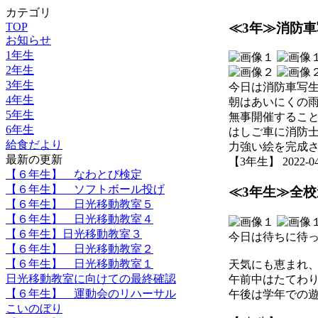
カテゴリ
≪3年≫消防
TOP
お知らせ
1年生
2年生
3年生
今日は消防車写
4年生
朝はあいにくの
5年生
無事開催するこ
6年生
はしご車に消防
給食だより
力強い絵を完成
最新の更新
【3年生】 2022-04-2
【６年生】 なわとび検定
【６年生】 ソフトボール投げ
≪3年生≫全
【６年生】 日光移動教室５
【６年生】 日光移動教室４
【６年生】日光移動教室３
今日は待ちに待
【６年生】 日光移動教室２
【６年生】 日光移動教室１
天気にも恵まれ
日光移動教室に向けての最終確認
午前中はたてわ
【６年生】 運動会のリハーサル
午後は学年での
こいのぼり