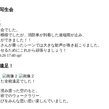
車写生会
生会でした。
雨模様でしたが、消防車が到着した途端雨が止み、
とができました！！
士さんが乗ったシーンでは大きな歓声が巻き起こりました。
させるためにこれから頑張りましょう！
6 17:40 up!
校遠足！
った全校遠足でした！
、澄み渡った空のもと、
り班でのウォークラリー、
遊びをみんな思い思い楽しんでいました。