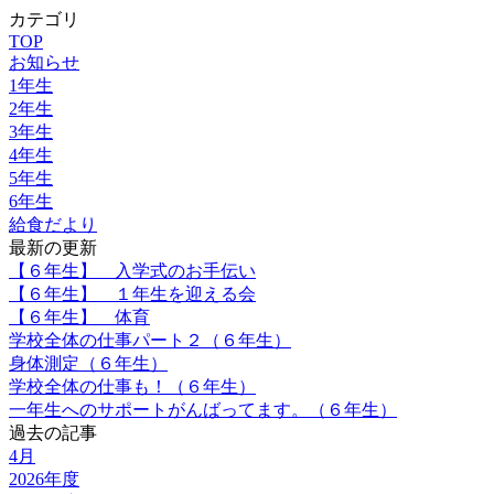
カテゴリ
TOP
お知らせ
1年生
2年生
3年生
4年生
5年生
6年生
給食だより
最新の更新
【６年生】 入学式のお手伝い
【６年生】 １年生を迎える会
【６年生】 体育
学校全体の仕事パート２（６年生）
身体測定（６年生）
学校全体の仕事も！（６年生）
一年生へのサポートがんばってます。（６年生）
過去の記事
4月
2026年度