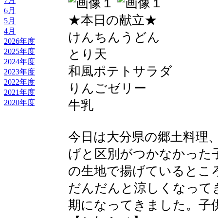
7月
6月
★本日の献立★
5月
4月
けんちんうどん
2026年度
とり天
2025年度
2024年度
和風ポテトサラダ
2023年度
2022年度
りんごゼリー
2021年度
牛乳
2020年度
今日は大分県の郷土料理
げと区別がつかなかった
の生地で揚げているとこ
だんだんと涼しくなって
期になってきました。子