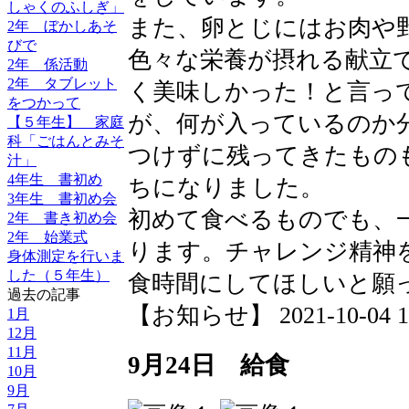
しゃくのふしぎ」
また、卵とじにはお肉や
2年 ぼかしあそ
びで
色々な栄養が摂れる献立
2年 係活動
2年 タブレット
く美味しかった！と言っ
をつかって
が、何が入っているのか
【５年生】 家庭
科「ごはんとみそ
つけずに残ってきたもの
汁」
4年生 書初め
ちになりました。
3年生 書初め会
初めて食べるものでも、
2年 書き初め会
2年 始業式
ります。チャレンジ精神
身体測定を行いま
した（５年生）
食時間にしてほしいと願
過去の記事
【お知らせ】 2021-10-04 16:
1月
12月
11月
9月24日 給食
10月
9月