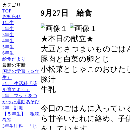
カテゴリ
TOP
9月27日 給食
お知らせ
1年生
2年生
3年生
★本日の献立★
4年生
5年生
大豆とさつまいものごは
6年生
豚肉と白菜の卵とじ
給食だより
最新の更新
小松菜とじゃこのおひた
国語の学習（５年
生）
豚汁
2年 生活科「花
牛乳
を育てよう」
2年 マットをつ
かった運動あそび
今日のごはんに入ってい
2年 計測
【５年生】 租税
ら甘辛いたれに絡め、子
教室
3年生理科 「じ
をしています。