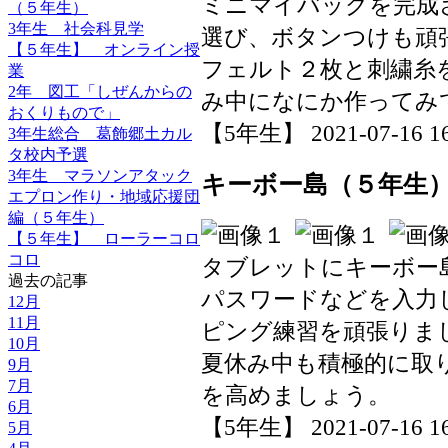
ミニマイバッグを完成
（５年生）
3年生 社会科見学
選び、ボタンつけも頑
【５年生】 オンライン授
フェルト２枚と刺繍糸
業
2年 図工「しぜんからの
み中になにか作ってみ
おくりもので」
【5年生】 2021-07-16 16:
3年生総合 葛飾郷土カル
タ校内予選
3年生 マラソンアタック
キーボー島（５年生
エプロン作り・地域応援団
編（５年生）
【５年生】 ローラーコロ
コロ
タブレットにキーボー
過去の記事
パスワードなどを入力
12月
11月
ピング練習を頑張りま
10月
夏休み中も積極的に取
9月
7月
を高めましょう。
6月
【5年生】 2021-07-16 16:
5月