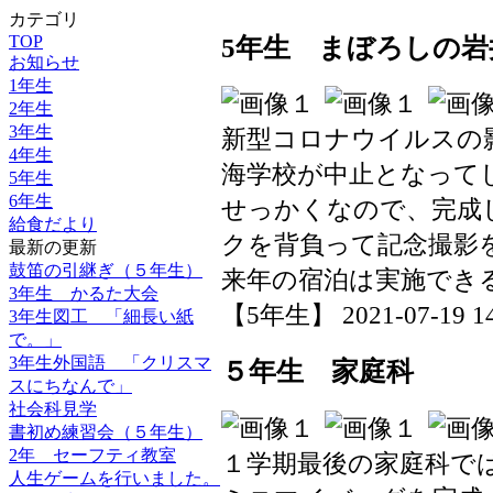
カテゴリ
TOP
5年生 まぼろしの岩
お知らせ
1年生
2年生
3年生
新型コロナウイルスの
4年生
海学校が中止となって
5年生
6年生
せっかくなので、完成
給食だより
クを背負って記念撮影
最新の更新
鼓笛の引継ぎ（５年生）
来年の宿泊は実施でき
3年生 かるた大会
【5年生】 2021-07-19 14:
3年生図工 「細長い紙
で。」
3年生外国語 「クリスマ
５年生 家庭科
スにちなんで」
社会科見学
書初め練習会（５年生）
2年 セーフティ教室
１学期最後の家庭科で
人生ゲームを行いました。