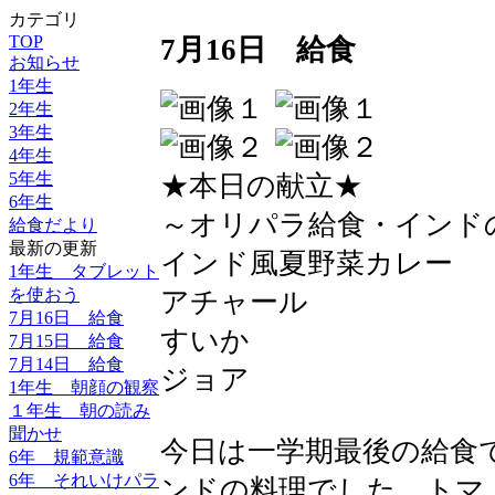
カテゴリ
TOP
7月16日 給食
お知らせ
1年生
2年生
3年生
4年生
5年生
★本日の献立★
6年生
～オリパラ給食・インド
給食だより
最新の更新
インド風夏野菜カレー
1年生 タブレット
を使おう
アチャール
7月16日 給食
すいか
7月15日 給食
7月14日 給食
ジョア
1年生 朝顔の観察
１年生 朝の読み
聞かせ
今日は一学期最後の給食
6年 規範意識
6年 それいけパラ
ンドの料理でした。トマ