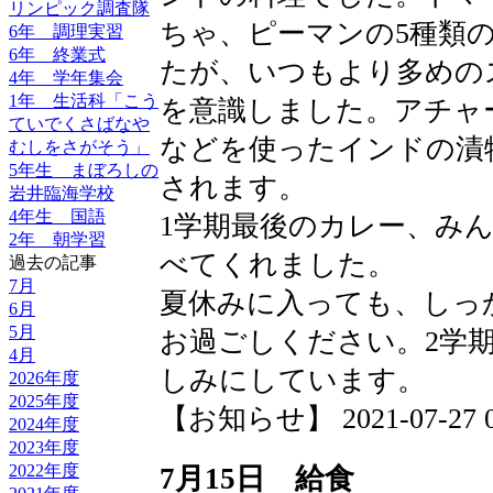
リンピック調査隊
ちゃ、ピーマンの5種類
6年 調理実習
6年 終業式
たが、いつもより多めの
4年 学年集会
1年 生活科「こう
を意識しました。アチャ
ていでくさばなや
などを使ったインドの漬
むしをさがそう」
5年生 まぼろしの
されます。
岩井臨海学校
4年生 国語
1学期最後のカレー、み
2年 朝学習
べてくれました。
過去の記事
7月
夏休みに入っても、しっ
6月
5月
お過ごしください。2学
4月
しみにしています。
2026年度
2025年度
【お知らせ】 2021-07-27 09:
2024年度
2023年度
2022年度
7月15日 給食