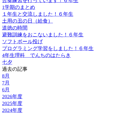
合奏練習を行っています！６年生
1学期のまとめ
１年生と交流しました！６年生
土用の丑の日（給食）
道徳の時間
避難訓練をおこないました！６年生
ソフトボール投げ
プログラミング学習をしました！６年生
4年生理科 でんちのはたらき
七夕
過去の記事
8月
7月
6月
2026年度
2025年度
2024年度