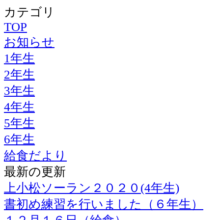
カテゴリ
TOP
お知らせ
1年生
2年生
3年生
4年生
5年生
6年生
給食だより
最新の更新
上小松ソーラン２０２０(4年生)
書初め練習を行いました（６年生）