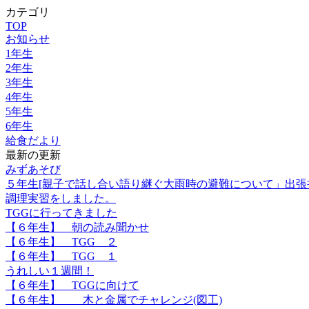
カテゴリ
TOP
お知らせ
1年生
2年生
3年生
4年生
5年生
6年生
給食だより
最新の更新
みずあそび
５年生[親子で話し合い語り継ぐ大雨時の避難について」出張
調理実習をしました。
TGGに行ってきました
【６年生】 朝の読み聞かせ
【６年生】 TGG ２
【６年生】 TGG １
うれしい１週間！
【６年生】 TGGに向けて
【６年生】 木と金属でチャレンジ(図工)