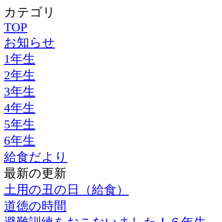
カテゴリ
TOP
お知らせ
1年生
2年生
3年生
4年生
5年生
6年生
給食だより
最新の更新
土用の丑の日（給食）
道徳の時間